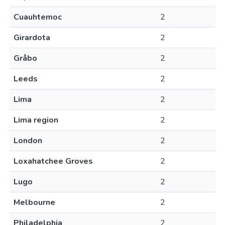
Cuauhtemoc
2
Girardota
2
Gråbo
2
Leeds
2
Lima
2
Lima region
2
London
2
Loxahatchee Groves
2
Lugo
2
Melbourne
2
Philadelphia
2