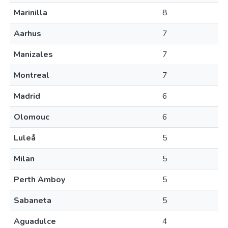
Marinilla
8
Aarhus
7
Manizales
7
Montreal
7
Madrid
6
Olomouc
6
Luleå
5
Milan
5
Perth Amboy
5
Sabaneta
5
Aguadulce
4