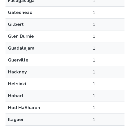
Fusagasuga
1
Gateshead
1
Gilbert
1
Glen Burnie
1
Guadalajara
1
Guerville
1
Hackney
1
Helsinki
1
Hobart
1
Hod HaSharon
1
Itaguei
1