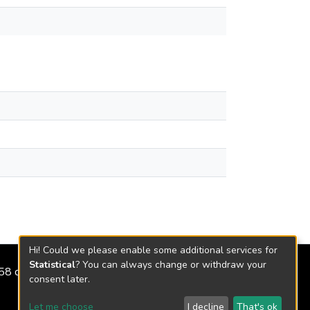
Hi! Could we please enable some additional services for
Statistical
? You can always change or withdraw your
2158 de 2018
consent later.
Let me choose
I decline
That's ok