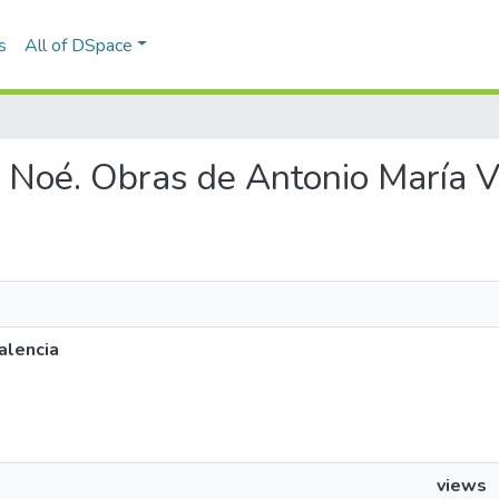
s
All of DSpace
de Noé. Obras de Antonio María V
alencia
views