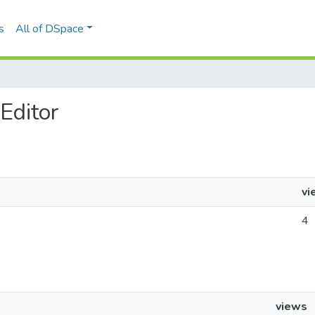
s
All of DSpace
 Editor
vi
4
views