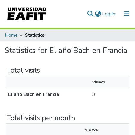
(current)
Log In
Communities & Collections
Home
Statistics
All of DSpace
Statistics for El año Bach en Francia
Total visits
views
El año Bach en Francia
3
Total visits per month
views