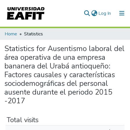
(current)
Log In
Communities & Collections
Home
Statistics
All of DSpace
Statistics for Ausentismo laboral del
área operativa de una empresa
bananera del Urabá antioqueño:
Factores causales y características
sociodemográficas del personal
ausente durante el periodo 2015
-2017
Total visits