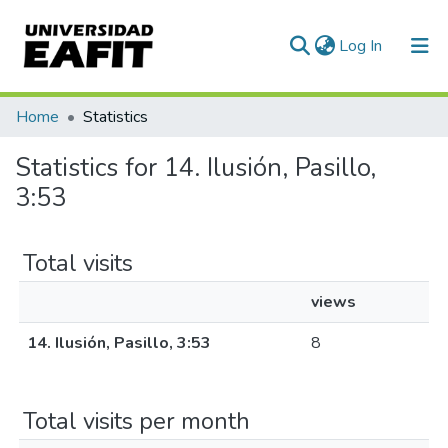
(current)
Log In
Communities & Collections
Home
Statistics
All of DSpace
Statistics for 14. Ilusión, Pasillo,
3:53
Total visits
views
14. Ilusión, Pasillo, 3:53
8
Total visits per month