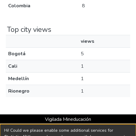
Colombia
8
Top city views
views
Bogotá
5
Cali
1
Medellín
1
Rionegro
1
Vigilada Mineducación
Universidad con Acreditación Institucional hasta 2026 -
Hi! Could we please enable some additional services for
Resolución MEN 2158 de 2018