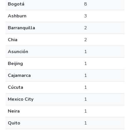
Bogotá
8
Ashburn
3
Barranquilla
2
Chia
2
Asunción
1
Beijing
1
Cajamarca
1
Cúcuta
1
Mexico City
1
Neira
1
Quito
1