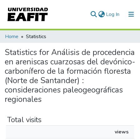
(current)
Log In
Communities & Collections
Home
Statistics
All of DSpace
Statistics for Análisis de procedencia
en areniscas cuarzosas del devónico-
carbonífero de la formación floresta
(Norte de Santander) :
consideraciones paleogeográficas
regionales
Total visits
views