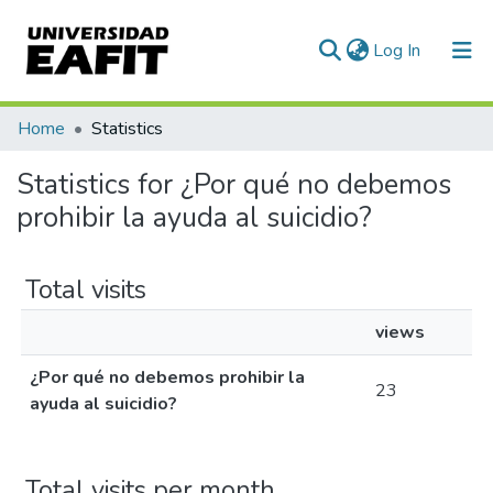
(current)
Log In
Communities & Collections
Home
Statistics
All of DSpace
Statistics for ¿Por qué no debemos
prohibir la ayuda al suicidio?
Total visits
views
¿Por qué no debemos prohibir la
23
ayuda al suicidio?
Total visits per month