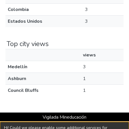
Colombia
3
Estados Unidos
3
Top city views
views
Medellín
3
Ashburn
1
Council Bluffs
1
Vigilada Mineducación
Universidad con Acreditación Institucional hasta 2026 -
Hi! Could we please enable some additional services for