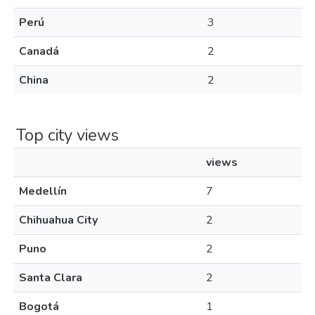
Perú
3
Canadá
2
China
2
Top city views
views
Medellín
7
Chihuahua City
2
Puno
2
Santa Clara
2
Bogotá
1