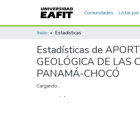
Communities & Collections
All of DSpace
Home
Statistics
Statistics for APOR
GEOLÓGICA DE LAS 
PANAMÁ-CHOCÓ
Loading...