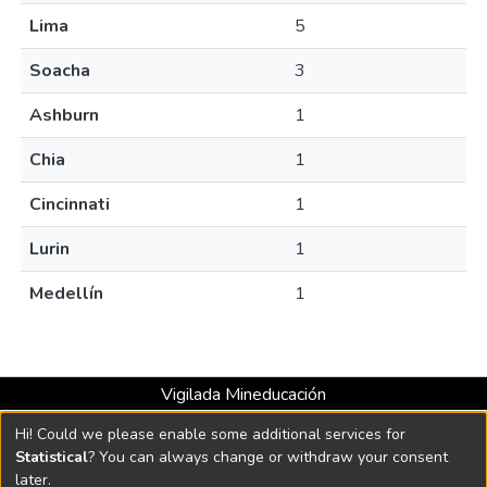
Lima
5
Soacha
3
Ashburn
1
Chia
1
Cincinnati
1
Lurin
1
Medellín
1
Vigilada Mineducación
Universidad con Acreditación Institucional hasta 2026 -
Hi! Could we please enable some additional services for
Resolución MEN 2158 de 2018
Statistical
? You can always change or withdraw your consent
later.