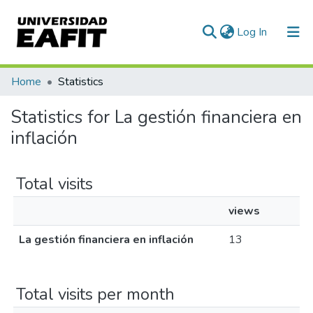
(current)
Log In
Communities & Collections
Home
Statistics
All of DSpace
Statistics for La gestión financiera en
inflación
Total visits
views
La gestión financiera en inflación
13
Total visits per month