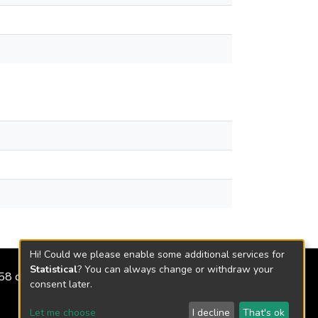
Hi! Could we please enable some additional services for
Statistical
? You can always change or withdraw your
2158 de 2018
consent later.
Let me choose
I decline
That's ok