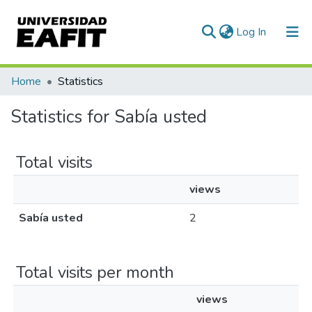
(current)
Log In
Communities & Collections
Home
Statistics
All of DSpace
Statistics for Sabía usted
Total visits
views
Sabía usted
2
Total visits per month
views