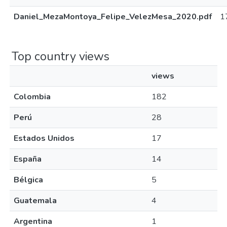
Daniel_MezaMontoya_Felipe_VelezMesa_2020.pdf
1
Top country views
views
Colombia
182
Perú
28
Estados Unidos
17
España
14
Bélgica
5
Guatemala
4
Argentina
1