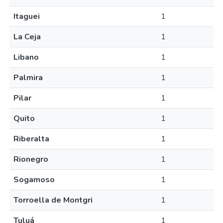
Itaguei
1
La Ceja
1
Libano
1
Palmira
1
Pilar
1
Quito
1
Riberalta
1
Rionegro
1
Sogamoso
1
Torroella de Montgri
1
Tuluá
1