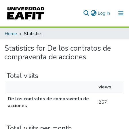
(current)
Log In
Communities & Collections
Home
Statistics
All of DSpace
Statistics for De los contratos de
compraventa de acciones
Total visits
views
De los contratos de compraventa de
257
acciones
Total visits per month