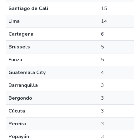
Santiago de Cali
15
Lima
14
Cartagena
6
Brussels
5
Funza
5
Guatemala City
4
Barranquilla
3
Bergondo
3
Cúcuta
3
Pereira
3
Popayán
3