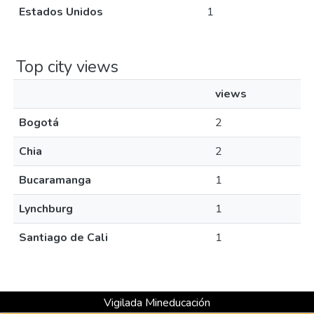
Estados Unidos
1
Top city views
views
Bogotá
2
Chia
2
Bucaramanga
1
Lynchburg
1
Santiago de Cali
1
Vigilada Mineducación