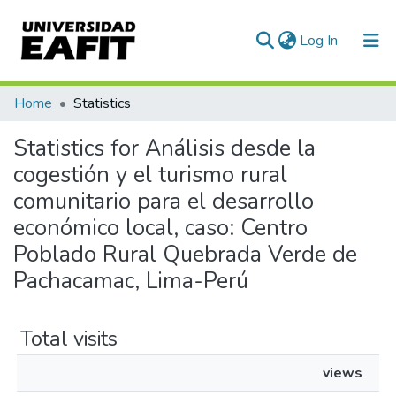
(current)
Log In
Communities & Collections
Home
Statistics
All of DSpace
Statistics for Análisis desde la
cogestión y el turismo rural
comunitario para el desarrollo
económico local, caso: Centro
Poblado Rural Quebrada Verde de
Pachacamac, Lima-Perú
Total visits
views