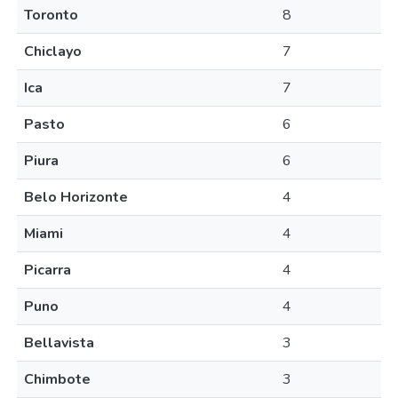
Toronto
8
Chiclayo
7
Ica
7
Pasto
6
Piura
6
Belo Horizonte
4
Miami
4
Picarra
4
Puno
4
Bellavista
3
Chimbote
3