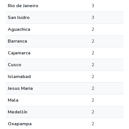
Rio de Janeiro
3
San Isidro
3
Aguachica
2
Barranca
2
Cajamarca
2
Cusco
2
Islamabad
2
Jesus Maria
2
Mala
2
Medellín
2
Oxapampa
2