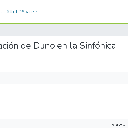
s
All of DSpace
uación de Duno en la Sinfónica
views