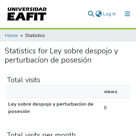
(current)
Log In
Communities & Collections
Home
Statistics
All of DSpace
Statistics for Ley sobre despojo y
perturbacíon de posesión
Total visits
views
Ley sobre despojo y perturbacíon de
8
posesión
Total visits per month