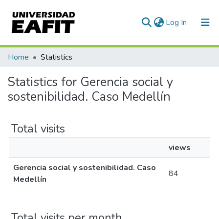
(current)
Log In
Communities & Collections
Home
Statistics
All of DSpace
Statistics for Gerencia social y
sostenibilidad. Caso Medellín
Total visits
views
Gerencia social y sostenibilidad. Caso
84
Medellín
Total visits per month