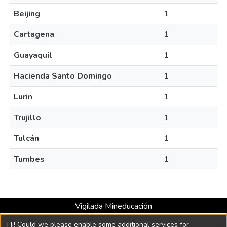
Beijing
1
Cartagena
1
Guayaquil
1
Hacienda Santo Domingo
1
Lurin
1
Trujillo
1
Tulcán
1
Tumbes
1
Vigilada Mineducación
Universidad con Acreditación Institucional hasta 2026 -
Hi! Could we please enable some additional services for