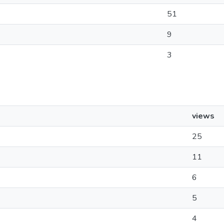
51
9
3
views
25
11
6
5
4