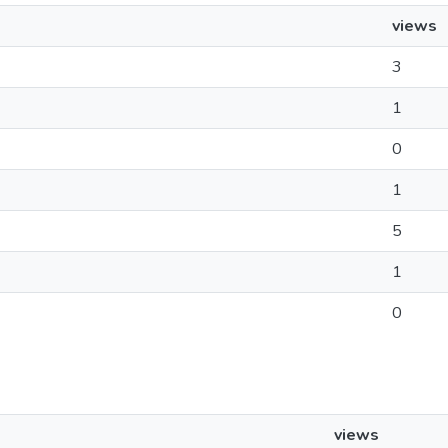
views
3
1
0
1
5
1
0
views