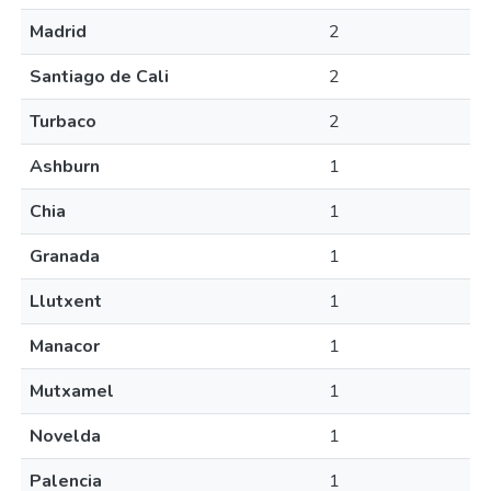
Madrid
2
Santiago de Cali
2
Turbaco
2
Ashburn
1
Chia
1
Granada
1
Llutxent
1
Manacor
1
Mutxamel
1
Novelda
1
Palencia
1