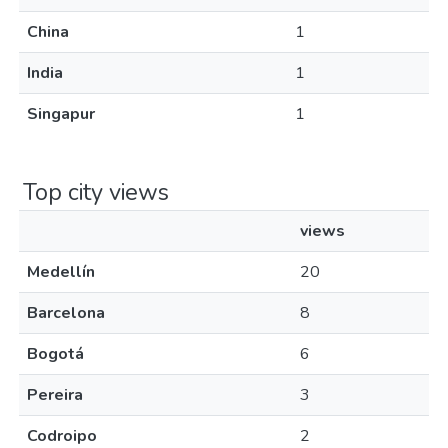
China
1
India
1
Singapur
1
Top city views
views
Medellín
20
Barcelona
8
Bogotá
6
Pereira
3
Codroipo
2