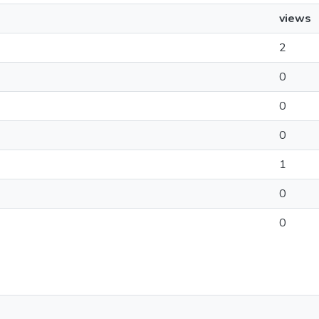
views
2
0
0
0
1
0
0