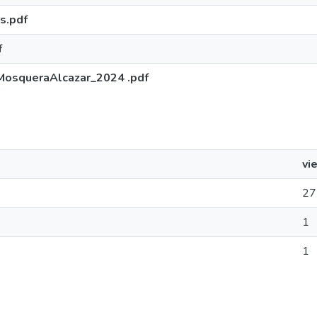
s.pdf
f
MosqueraAlcazar_2024 .pdf
vi
27
1
1