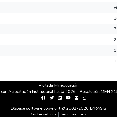
v
1
7
2
1
1
Vigilada Mineducación
 con Acreditación Institucional hasta 2026 - Resolución MEN 
DSpace software
copyright © 2002-2026
LYRASIS
Cookie settings
Send Feedback