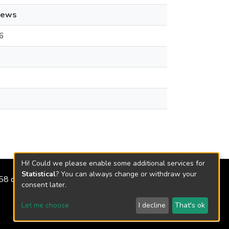
iews
6
Hi! Could we please enable some additional services for
Statistical
? You can always change or withdraw your
2158 de 2018
consent later.
Let me choose
I decline
That's ok