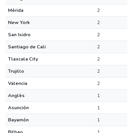
Mérida
2
New York
2
San Isidro
2
Santiago de Cali
2
Tlaxcala City
2
Trujillo
2
Valencia
2
Anglès
1
Asunción
1
Bayamón
1
Bilbao
1