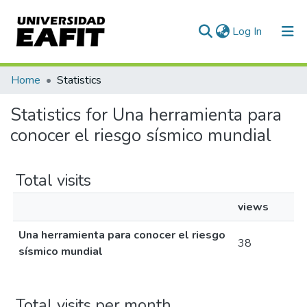
(current)
Log In
Communities & Collections
Home
Statistics
All of DSpace
Statistics for Una herramienta para
conocer el riesgo sísmico mundial
Total visits
views
Una herramienta para conocer el riesgo
38
sísmico mundial
Total visits per month