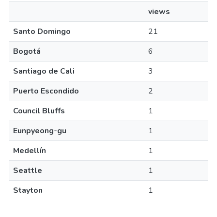
views
Santo Domingo
21
Bogotá
6
Santiago de Cali
3
Puerto Escondido
2
Council Bluffs
1
Eunpyeong-gu
1
Medellín
1
Seattle
1
Stayton
1