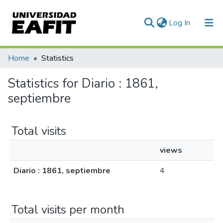
(current)
Log In
Communities & Collections
Home
Statistics
All of DSpace
Statistics for Diario : 1861,
septiembre
Total visits
views
Diario : 1861, septiembre
4
Total visits per month