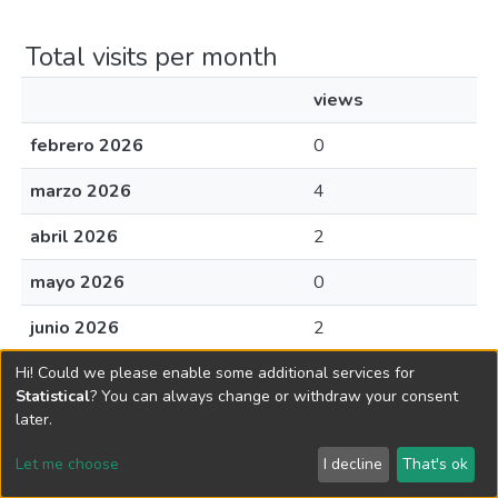
Total visits per month
views
febrero 2026
0
marzo 2026
4
abril 2026
2
mayo 2026
0
junio 2026
2
julio 2026
0
Hi! Could we please enable some additional services for
Statistical
? You can always change or withdraw your consent
agosto 2026
0
later.
Let me choose
I decline
That's ok