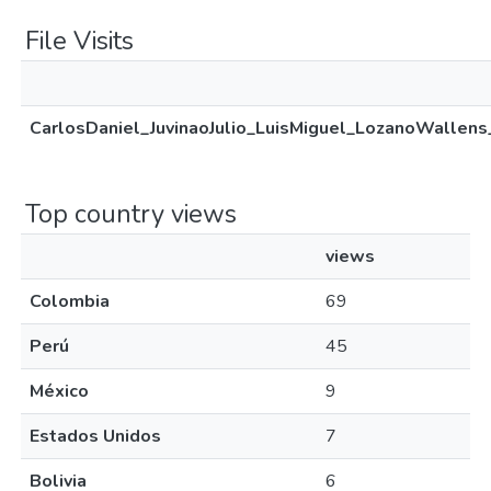
File Visits
CarlosDaniel_JuvinaoJulio_LuisMiguel_LozanoWallens
Top country views
views
Colombia
69
Perú
45
México
9
Estados Unidos
7
Bolivia
6