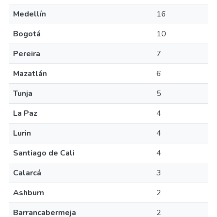
Medellín
16
Bogotá
10
Pereira
7
Mazatlán
6
Tunja
5
La Paz
4
Lurin
4
Santiago de Cali
4
Calarcá
3
Ashburn
2
Barrancabermeja
2