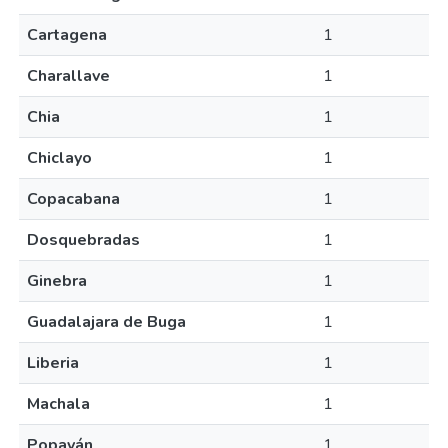
Cartagena
1
Charallave
1
Chia
1
Chiclayo
1
Copacabana
1
Dosquebradas
1
Ginebra
1
Guadalajara de Buga
1
Liberia
1
Machala
1
Popayán
1