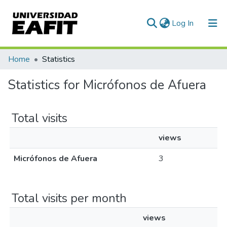
(current)
Log In
Communities & Collections
Home
Statistics
All of DSpace
Statistics for Micrófonos de Afuera
Total visits
views
Micrófonos de Afuera
3
Total visits per month
views