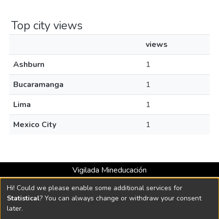
Top city views
views
Ashburn
1
Bucaramanga
1
Lima
1
Mexico City
1
Vigilada Mineducación
Universidad con Acreditación Institucional hasta 2026 -
Hi! Could we please enable some additional services for
Resolución MEN 2158 de 2018
Statistical
? You can always change or withdraw your consent
later.