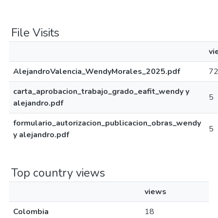
File Visits
vi
AlejandroValencia_WendyMorales_2025.pdf
7
carta_aprobacion_trabajo_grado_eafit_wendy y
5
alejandro.pdf
formulario_autorizacion_publicacion_obras_wendy
5
y alejandro.pdf
Top country views
views
Colombia
18