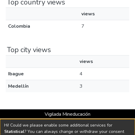
Top country views
views
Colombia
7
Top city views
views
Ibague
4
Medellín
3
Vigilada Mineducación
Universidad con Acreditación Institucional hasta 2026 -
Hi! Could we please enable some additional services for
Resolución MEN 2158 de 2018
Statistical
? You can always change or withdraw your consent