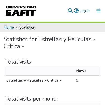
(current)
Log In
Communities & Collections
Home
Statistics
All of DSpace
Statistics for Estrellas y Películas -
Crítica -
Total visits
views
Estrellas y Películas - Crítica -
0
Total visits per month