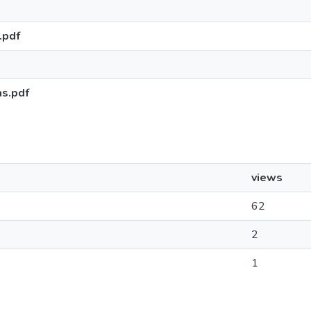
.pdf
as.pdf
views
62
2
1