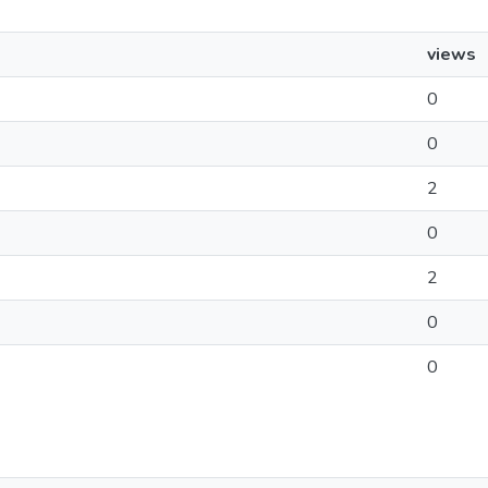
views
0
0
2
0
2
0
0