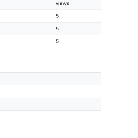
views
5
5
5