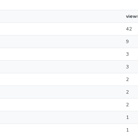
view
42
9
3
3
2
2
2
1
1