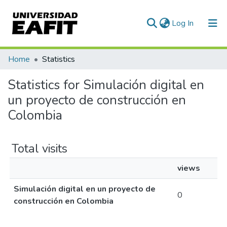
(current)
Log In
Communities & Collections
Home
Statistics
All of DSpace
Statistics for Simulación digital en
un proyecto de construcción en
Colombia
Total visits
views
Simulación digital en un proyecto de
0
construcción en Colombia