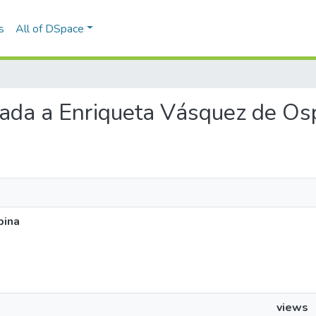
s
All of DSpace
viada a Enriqueta Vásquez de Os
pina
views