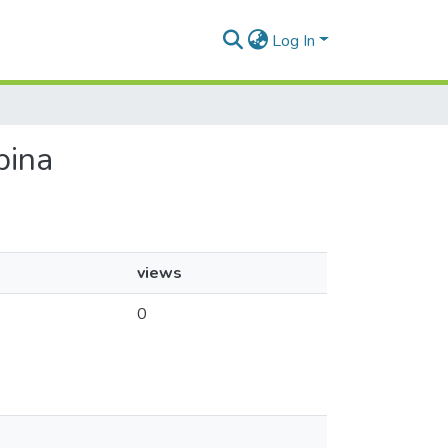
Log In
pina
views
0