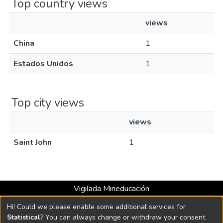
Top country views
views
China
1
Estados Unidos
1
Top city views
views
Saint John
1
Vigilada Mineducación
Universidad con Acreditación Institucional hasta 2026 -
Hi! Could we please enable some additional services for
Resolución MEN 2158 de 2018
Statistical
? You can always change or withdraw your consent