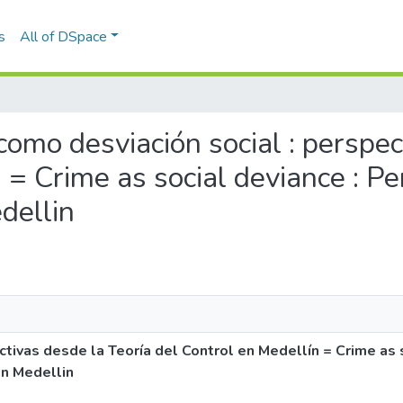
s
All of DSpace
 como desviación social : perspe
 = Crime as social deviance : Pe
dellin
ctivas desde la Teoría del Control en Medellín = Crime as s
in Medellin