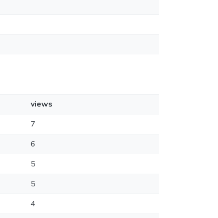
views
7
6
5
5
4