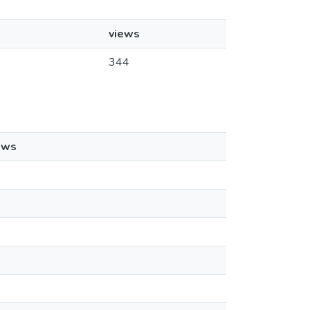
views
344
ews