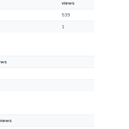
views
539
1
ews
views