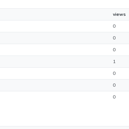
views
0
0
0
1
0
0
0