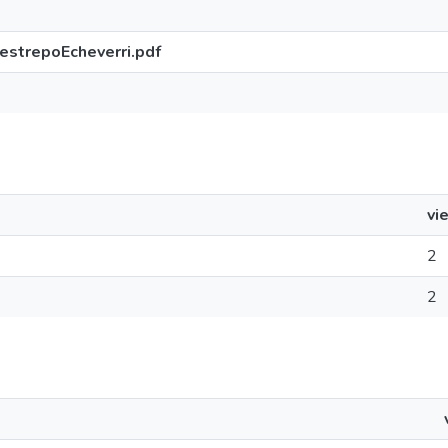
strepoEcheverri.pdf
vi
2
2