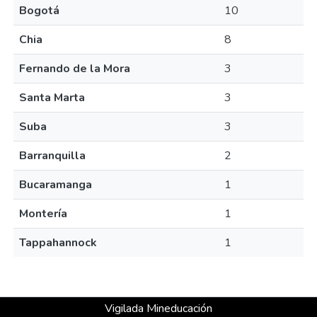
Bogotá
10
Chia
8
Fernando de la Mora
3
Santa Marta
3
Suba
3
Barranquilla
2
Bucaramanga
1
Montería
1
Tappahannock
1
Vigilada Mineducación