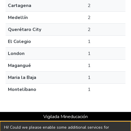
Cartagena
2
Medellín
2
Querétaro City
2
El Colegio
1
London
1
Magangué
1
Maria la Baja
1
Montelíbano
1
Vigilada Mineducación
Universidad con Acreditación Institucional hasta 2026 -
Hi! Could we please enable some additional services for
Resolución MEN 2158 de 2018