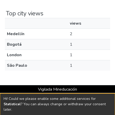
Top city views
views
Medellín
2
Bogotá
1
London
1
São Paulo
1
Vigilada Mineducación
Universidad con Acreditación Institucional hasta 2026 -
Hi! Could we please enable some additional services for
Resolución MEN 2158 de 2018
Statistical
? You can always change or withdraw your consent
later.