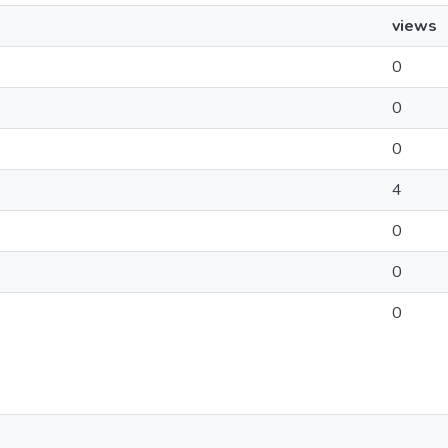
views
0
0
0
4
0
0
0