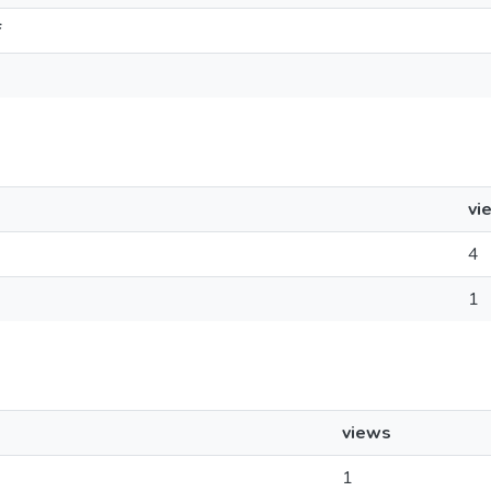
f
vi
4
1
views
1