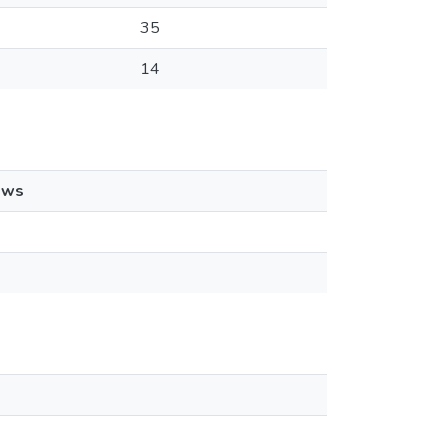
35
14
ews