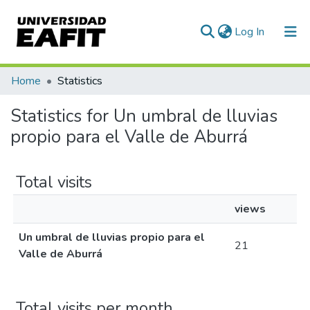
(current)
Log In
Communities & Collections
Home
Statistics
All of DSpace
Statistics for Un umbral de lluvias
propio para el Valle de Aburrá
Total visits
views
Un umbral de lluvias propio para el
21
Valle de Aburrá
Total visits per month