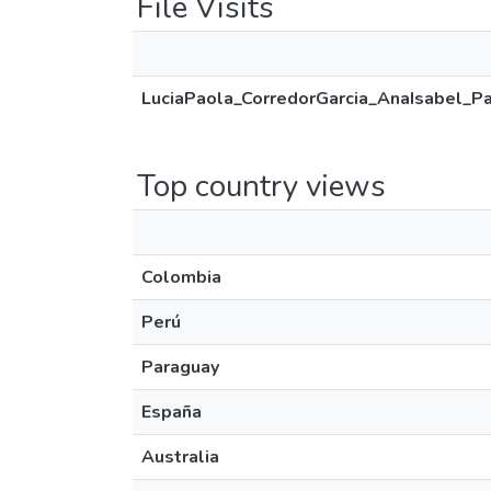
File Visits
LuciaPaola_CorredorGarcia_AnaIsabel_P
Top country views
Colombia
Perú
Paraguay
España
Australia