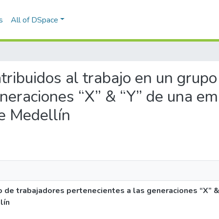
s
All of DSpace
atribuidos al trabajo en un grup
eneraciones “X” & “Y” de una em
de Medellín
po de trabajadores pertenecientes a las generaciones “X” 
lín