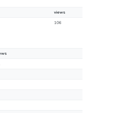
views
106
ews
1