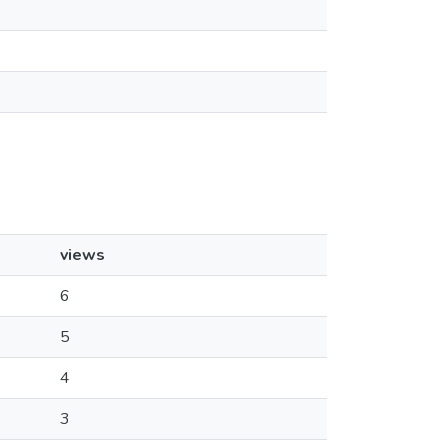
views
6
5
4
3