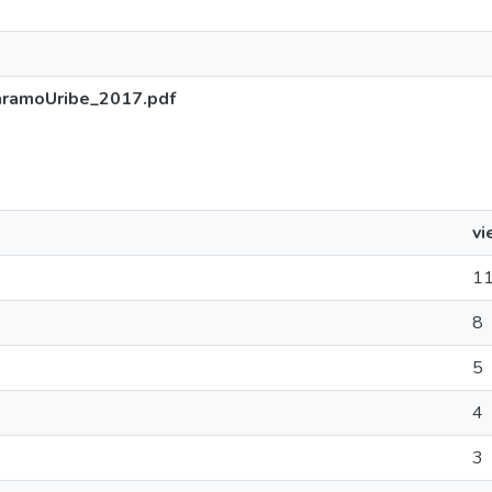
aramoUribe_2017.pdf
vi
1
8
5
4
3