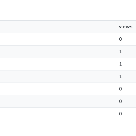
views
0
1
1
1
0
0
0