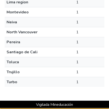
Lima region
1
Montevideo
1
Neiva
1
North Vancouver
1
Pereira
1
Santiago de Cali
1
Toluca
1
Trujillo
1
Turbo
1
Vigilada Mineducación