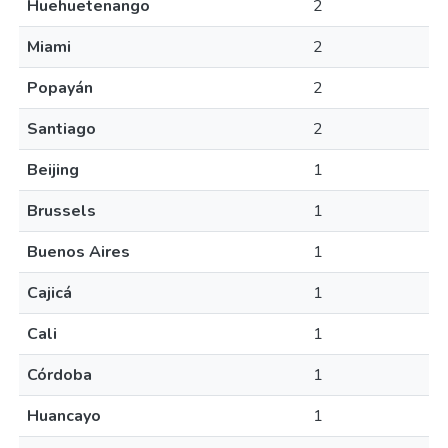
Huehuetenango
2
Miami
2
Popayán
2
Santiago
2
Beijing
1
Brussels
1
Buenos Aires
1
Cajicá
1
Cali
1
Córdoba
1
Huancayo
1