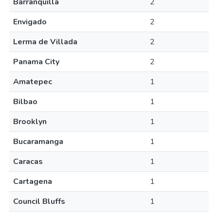
Barranquilla
2
Envigado
2
Lerma de Villada
2
Panama City
2
Amatepec
1
Bilbao
1
Brooklyn
1
Bucaramanga
1
Caracas
1
Cartagena
1
Council Bluffs
1