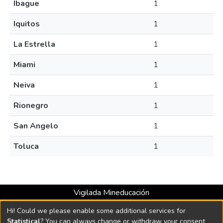
Ibague
1
Iquitos
1
La Estrella
1
Miami
1
Neiva
1
Rionegro
1
San Angelo
1
Toluca
1
Vigilada Mineducación
Universidad con Acreditación Institucional hasta 2026 -
Hi! Could we please enable some additional services for
Resolución MEN 2158 de 2018
Statistical
? You can always change or withdraw your consent