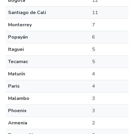
Bogotá
12
Santiago de Cali
11
Monterrey
7
Popayán
6
Itaguei
5
Tecamac
5
Maturín
4
Paris
4
Malambo
3
Phoenix
3
Armenia
2