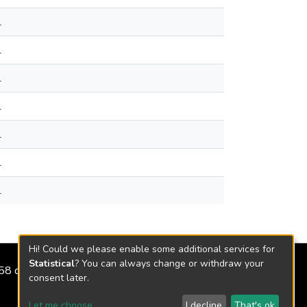
1
1
1
1
1
1
1
Hi! Could we please enable some additional services for
Statistical
? You can always change or withdraw your
2158 de 2018
consent later.
Let me choose
I decline
That's ok