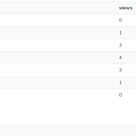
views
0
1
3
4
3
1
0