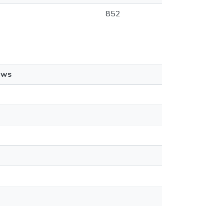
852
ews