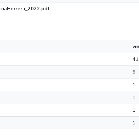
ciaHerrera_2022.pdf
vi
41
6
1
1
1
1