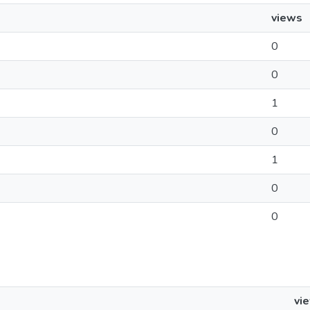
views
0
0
1
0
1
0
0
vi