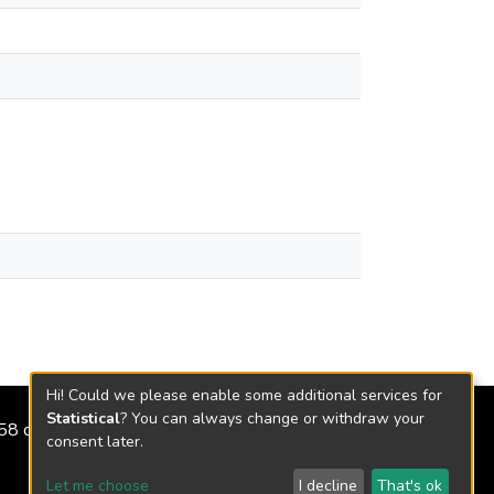
Hi! Could we please enable some additional services for
Statistical
? You can always change or withdraw your
2158 de 2018
consent later.
Let me choose
I decline
That's ok